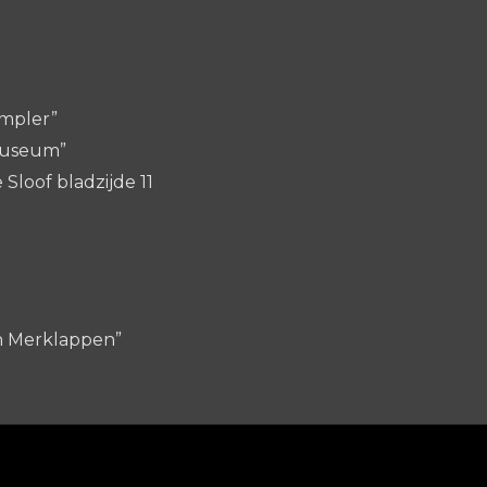
ampler”
nmuseum”
Sloof bladzijde 11
an Merklappen”