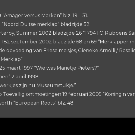
Amager versus Marken” blz. 19 – 31.
Noord Duitse merklap” bladzijde 52.
erby, Summer 2002 bladzijde 26 “1794 I.C. Rubbens S
nr. 182 september 2002 bladzijde 68 en 69 “Merklappe
 opvoeding van Friese meisjes, Gieneke Arnolli / Rosalie 
n Merklap”
5 maart 1997 “Wie was Marietje Pieters?”
n” 2 april 1998
werkjes zijn nu Museumstukje.”
 Toevallig ontmoetingen 19 februari 2005 “Koningin v
orth “European Roots” blz. 48