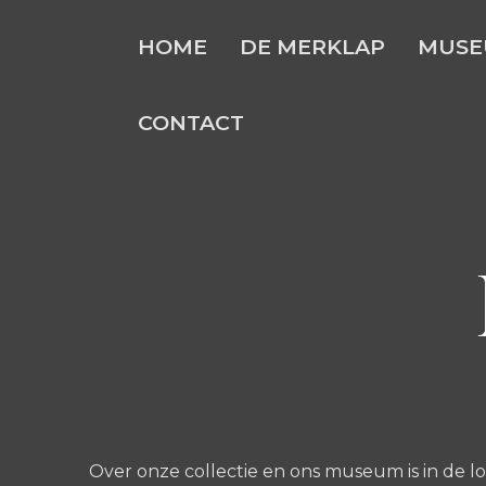
Skip
HOME
DE MERKLAP
MUSE
to
content
CONTACT
Over onze collectie en ons museum is in de loo